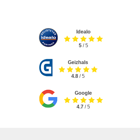
Idealo
5
/ 5
Geizhals
4.8
/ 5
Google
4.7
/ 5