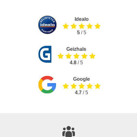
Idealo
5
/ 5
Geizhals
4.8
/ 5
Google
4.7
/ 5