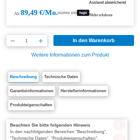
Ausland abweichend
89,49 €/Mo.
mieten mit
Ab
Mehr erfahren
Produkt Anzahl: Gib den gewünschten Wert e
In den Warenkorb
Weitere Informationen zum Produkt
Beschreibung
Technische Daten
Garantieinformationen
Herstellerinformationen
Produkteigenschaften
Beachten Sie bitte folgenden Hinweis
In den nachfolgenden Bereichen "Beschreibung",
"Technische Daten", "Produkteigenschaften",