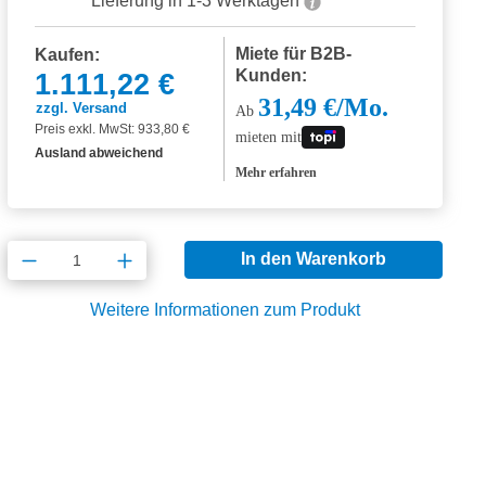
Lieferung in 1-3 Werktagen
Miete für B2B-
Kaufen:
Kunden:
1.111,22 €
31,49 €/Mo.
zzgl. Versand
Ab
Preis exkl. MwSt: 933,80 €
mieten mit
Ausland abweichend
Mehr erfahren
Produkt Anzahl: Gib den gewünschten Wert
In den Warenkorb
Weitere Informationen zum Produkt