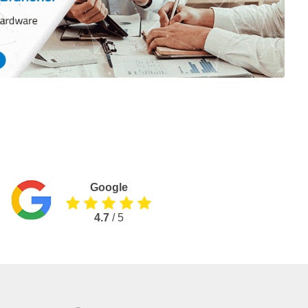
Google
4.7
/ 5