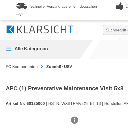
springen
Zur Hauptnavigation springen
Schneller Versand aus einem deutschen
Ü
Lager
Alle Kategorien
PC Komponenten
Zubehör USV
APC (1) Preventative Maintenance Visit 5x8
Artikel-Nr:
60125000
| HSTN:
WXBTPMV5X8-BT-13 |
Hersteller:
A