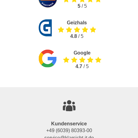
5
/ 5
Geizhals
4.8
/ 5
Google
4.7
/ 5
Kundenservice
+49 (6039) 80393-00
service@klarsicht-it.de