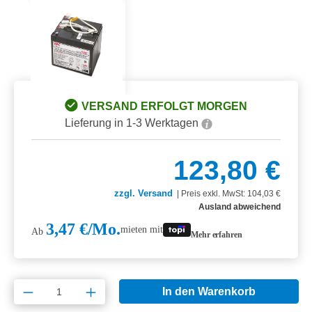
VERSAND ERFOLGT MORGEN
Lieferung in 1-3 Werktagen
123,80 €
zzgl. Versand
|
Preis exkl. MwSt: 104,03 €
Ausland abweichend
3,47 €/Mo.
mieten mit
Ab
Mehr erfahren
Produkt Anzahl: Gib den gewünschten Wert e
In den Warenkorb