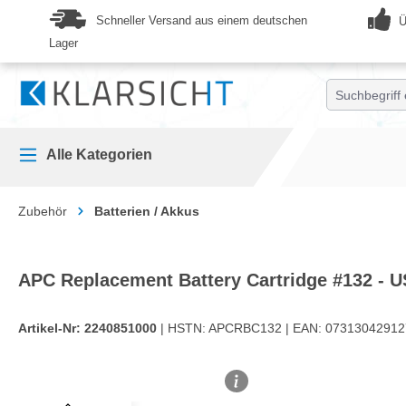
springen
Zur Hauptnavigation springen
Schneller Versand aus einem deutschen
Ü
Lager
Alle Kategorien
Zubehör
Batterien / Akkus
APC Replacement Battery Cartridge #132 - 
Artikel-Nr:
2240851000
| HSTN:
APCRBC132 |
EAN:
07313042912