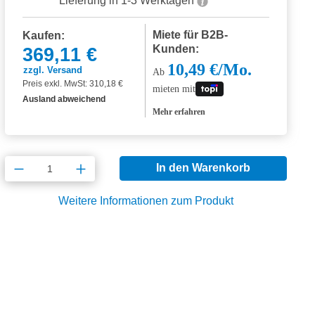
Lieferung in 1-3 Werktagen
Miete für B2B-
Kaufen:
Kunden:
369,11 €
10,49 €/Mo.
zzgl. Versand
Ab
Preis exkl. MwSt: 310,18 €
mieten mit
Ausland abweichend
Mehr erfahren
Produkt Anzahl: Gib den gewünschten Wert
In den Warenkorb
Weitere Informationen zum Produkt