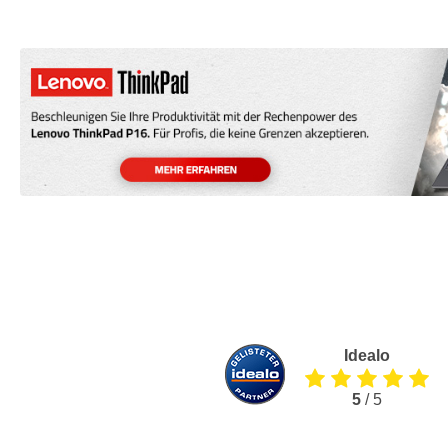
Idealo
5
/ 5