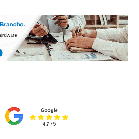
Google
4.7
/ 5