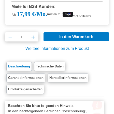
Miete für B2B-Kunden:
17,99 €/Mo.
mieten mit
Ab
Mehr erfahren
Produkt Anzahl: Gib den gewünschten Wert e
In den Warenkorb
Weitere Informationen zum Produkt
Beschreibung
Technische Daten
Garantieinformationen
Herstellerinformationen
Produkteigenschaften
Beachten Sie bitte folgenden Hinweis
In den nachfolgenden Bereichen "Beschreibung",