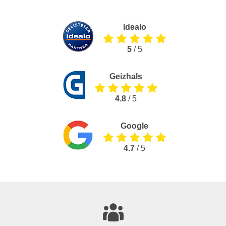
Idealo
5
/ 5
Geizhals
4.8
/ 5
Google
4.7
/ 5