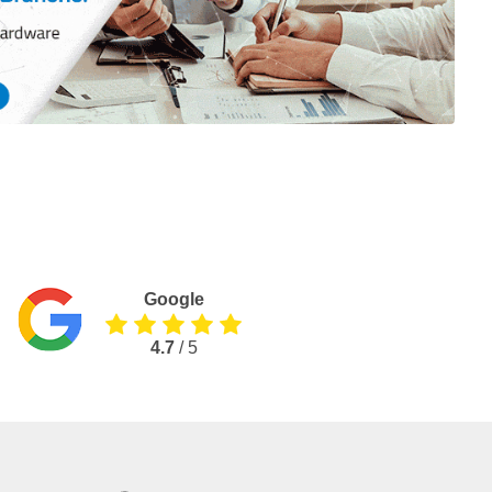
Google
4.7
/ 5