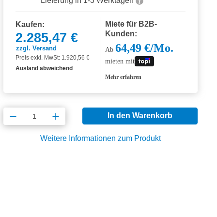
Lieferung in 1-3 Werktagen
Miete für B2B-
Kaufen:
Kunden:
2.285,47 €
64,49 €/Mo.
zzgl. Versand
Ab
Preis exkl. MwSt: 1.920,56 €
mieten mit
Ausland abweichend
Mehr erfahren
Produkt Anzahl: Gib den gewünschten Wert
In den Warenkorb
Weitere Informationen zum Produkt