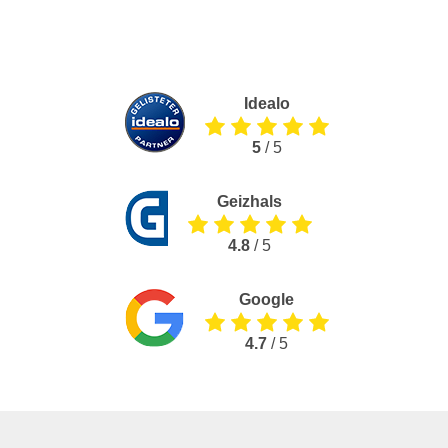
Idealo
5
/ 5
Geizhals
4.8
/ 5
Google
4.7
/ 5