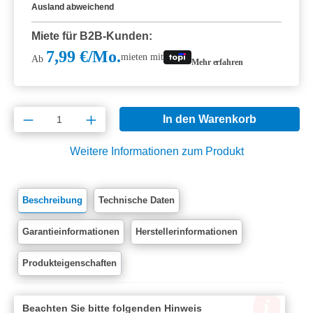
Ausland abweichend
Miete für B2B-Kunden:
7,99 €/Mo.
mieten mit
Ab
Mehr erfahren
Produkt Anzahl: Gib den gewünschten Wert e
In den Warenkorb
Weitere Informationen zum Produkt
Beschreibung
Technische Daten
Garantieinformationen
Herstellerinformationen
Produkteigenschaften
Beachten Sie bitte folgenden Hinweis