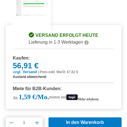
VERSAND ERFOLGT HEUTE
Lieferung in 1-3 Werktagen
Kaufen:
56,91 €
zzgl. Versand
|
Preis exkl. MwSt: 47,82 €
Ausland abweichend
Miete für B2B-Kunden:
1,59 €/Mo.
mieten mit
Ab
Mehr erfahren
Produkt Anzahl: Gib den gewünschten Wert e
In den Warenkorb