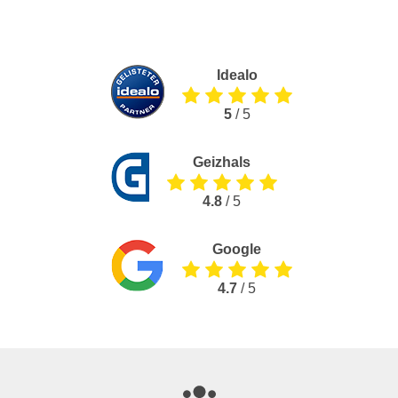
Idealo
5
/ 5
Geizhals
4.8
/ 5
Google
4.7
/ 5