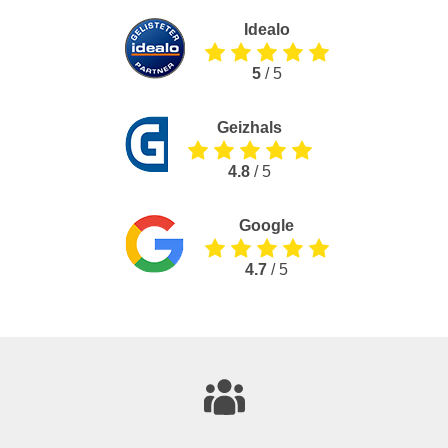
Idealo
5
/ 5
Geizhals
4.8
/ 5
Google
4.7
/ 5