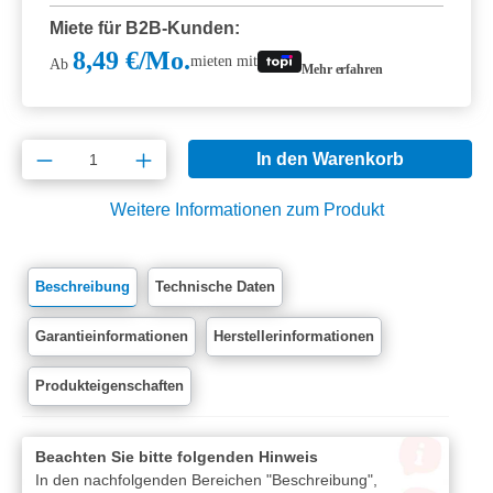
Miete für B2B-Kunden:
8,49 €/Mo.
mieten mit
Ab
Mehr erfahren
Produkt Anzahl: Gib den gewünschten Wert e
In den Warenkorb
Weitere Informationen zum Produkt
Beschreibung
Technische Daten
Garantieinformationen
Herstellerinformationen
Produkteigenschaften
Beachten Sie bitte folgenden Hinweis
In den nachfolgenden Bereichen "Beschreibung",