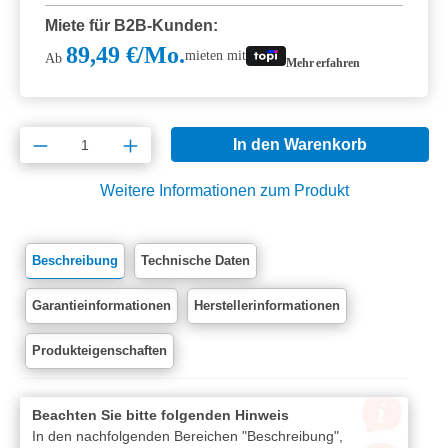
Miete für B2B-Kunden:
89,49 €/Mo.
mieten mit
Ab
Mehr erfahren
Produkt Anzahl: Gib den gewünschten Wert e
In den Warenkorb
Weitere Informationen zum Produkt
Beschreibung
Technische Daten
Garantieinformationen
Herstellerinformationen
Produkteigenschaften
Beachten Sie bitte folgenden Hinweis
In den nachfolgenden Bereichen "Beschreibung",