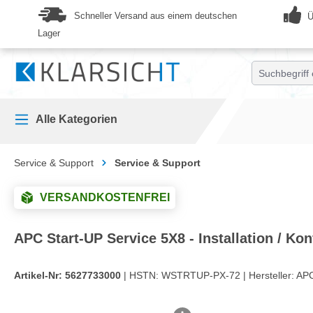
springen
Zur Hauptnavigation springen
Schneller Versand aus einem deutschen
Ü
Lager
Alle Kategorien
Service & Support
Service & Support
VERSANDKOSTENFREI
APC Start-UP Service 5X8 - Installation / Ko
Artikel-Nr:
5627733000
| HSTN:
WSTRTUP-PX-72 |
Hersteller:
APC