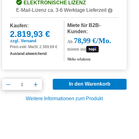
ELEKTRONISCHE LIZENZ
E-Mail-Lizenz ca. 3-6 Werktage Lieferzeit
Miete für B2B-
Kaufen:
Kunden:
2.819,93 €
78,99 €/Mo.
zzgl. Versand
Ab
Preis exkl. MwSt: 2.369,69 €
mieten mit
Ausland abweichend
Mehr erfahren
Produkt Anzahl: Gib den gewünschten Wert
In den Warenkorb
Weitere Informationen zum Produkt