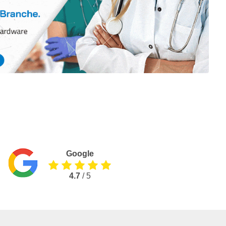
Google
4.7
/ 5