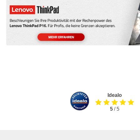
Idealo
5
/ 5