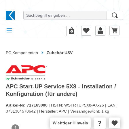
alt springen
PC Komponenten
Zubehör USV
APC Start-UP Service 5X8 - Installation /
Konfiguration (für andere)
Artikel-Nr:
717169000
| HSTN:
WSTRTUP5X8-AX-26 |
EAN:
0731304578642 |
Hersteller:
APC |
Versandgewicht:
1 kg
Wichtiger Hinweis