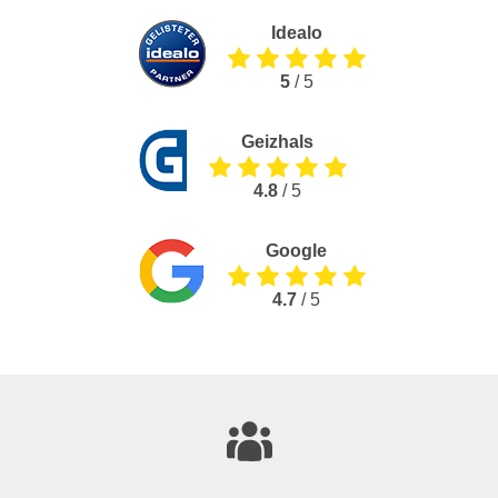
Idealo
5
/ 5
Geizhals
4.8
/ 5
Google
4.7
/ 5