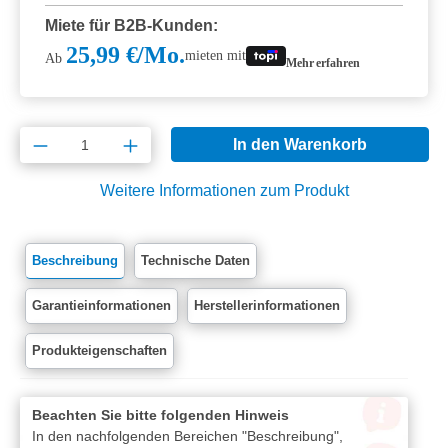
Miete für B2B-Kunden:
25,99 €/Mo.
mieten mit
Ab
Mehr erfahren
Produkt Anzahl: Gib den gewünschten Wert e
In den Warenkorb
Weitere Informationen zum Produkt
Beschreibung
Technische Daten
Garantieinformationen
Herstellerinformationen
Produkteigenschaften
Beachten Sie bitte folgenden Hinweis
In den nachfolgenden Bereichen "Beschreibung",