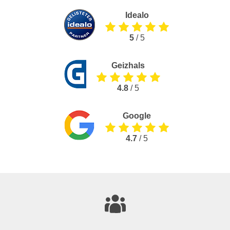
Idealo
5
/ 5
Geizhals
4.8
/ 5
Google
4.7
/ 5