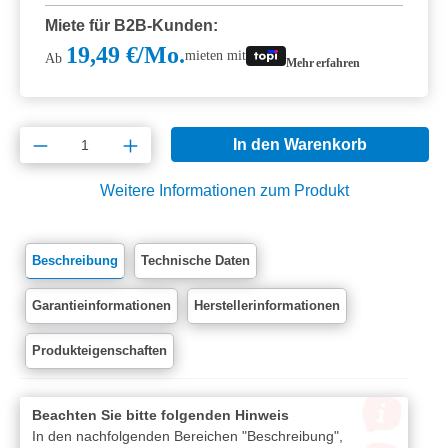
Miete für B2B-Kunden:
19,49 €/Mo.
mieten mit
Ab
Mehr erfahren
Produkt Anzahl: Gib den gewünschten Wert e
In den Warenkorb
Weitere Informationen zum Produkt
Beschreibung
Technische Daten
Garantieinformationen
Herstellerinformationen
Produkteigenschaften
Beachten Sie bitte folgenden Hinweis
In den nachfolgenden Bereichen "Beschreibung",