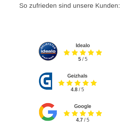
So zufrieden sind unsere Kunden:
Idealo
5
/ 5
Geizhals
4.8
/ 5
Google
4.7
/ 5