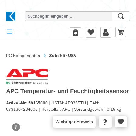
alt springen
PC Komponenten
Zubehör USV
APC Temperatur- und Feuchtigkeitssensor
Artikel-Nr:
58165000
| HSTN:
AP9335TH |
EAN:
0731304234005 |
Hersteller:
APC |
Versandgewicht:
0.15 kg
Wichtiger Hinweis
Bildergalerie überspringen