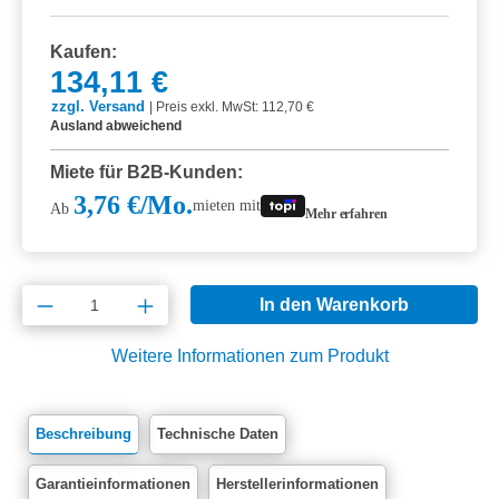
Kaufen:
134,11 €
zzgl. Versand
|
Preis exkl. MwSt: 112,70 €
Ausland abweichend
Miete für B2B-Kunden:
3,76 €/Mo.
mieten mit
Ab
Mehr erfahren
Produkt Anzahl: Gib den gewünschten Wert e
In den Warenkorb
Weitere Informationen zum Produkt
Beschreibung
Technische Daten
Garantieinformationen
Herstellerinformationen