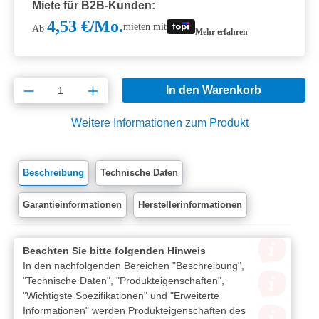
Miete für B2B-Kunden:
4,53 €/Mo.
mieten mit
Ab
Mehr erfahren
Produkt Anzahl: Gib den gewünschten Wert e
In den Warenkorb
Weitere Informationen zum Produkt
Beschreibung
Technische Daten
Garantieinformationen
Herstellerinformationen
Beachten Sie bitte folgenden Hinweis
In den nachfolgenden Bereichen "Beschreibung",
"Technische Daten", "Produkteigenschaften",
"Wichtigste Spezifikationen" und "Erweiterte
Informationen" werden Produkteigenschaften des