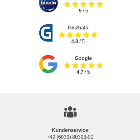
5
/ 5
Geizhals
4.8
/ 5
Google
4.7
/ 5
Kundenservice
+49 (6039) 80393-00