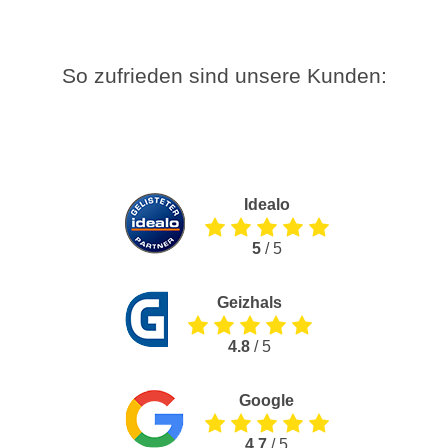
So zufrieden sind unsere Kunden:
Idealo
5
/ 5
Geizhals
4.8
/ 5
Google
4.7
/ 5