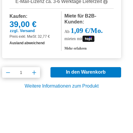
E-Mail-Lizenz ca. 3-6 Werktage Lieferzeit
Miete für B2B-
Kaufen:
Kunden:
39,00 €
1,09 €/Mo.
zzgl. Versand
Ab
Preis exkl. MwSt: 32,77 €
mieten mit
Ausland abweichend
Mehr erfahren
Produkt Anzahl: Gib den gewünschten Wert
In den Warenkorb
Weitere Informationen zum Produkt