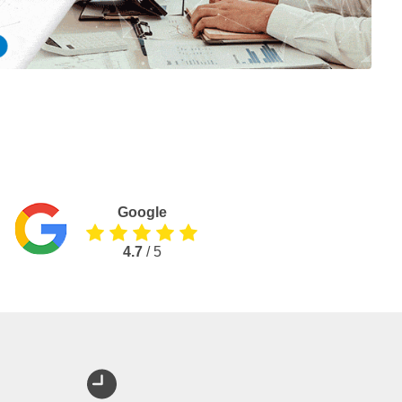
Google
4.7
/ 5