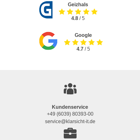
Geizhals
4.8
/ 5
Google
4.7
/ 5
Kundenservice
+49 (6039) 80393-00
service@klarsicht-it.de