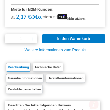
Miete für B2B-Kunden:
2,17 €/Mo.
mieten mit
Ab
Mehr erfahren
Produkt Anzahl: Gib den gewünschten Wert e
In den Warenkorb
Weitere Informationen zum Produkt
Beschreibung
Technische Daten
Garantieinformationen
Herstellerinformationen
Produkteigenschaften
Beachten Sie bitte folgenden Hinweis