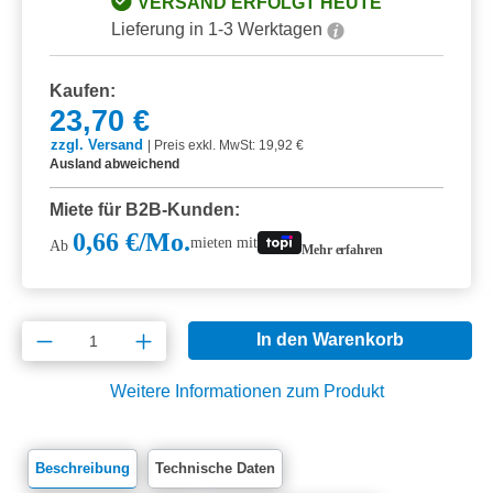
VERSAND ERFOLGT HEUTE
Lieferung in 1-3 Werktagen
Kaufen:
23,70 €
zzgl. Versand
|
Preis exkl. MwSt: 19,92 €
Ausland abweichend
Miete für B2B-Kunden:
0,66 €/Mo.
mieten mit
Ab
Mehr erfahren
Produkt Anzahl: Gib den gewünschten Wert e
In den Warenkorb
Weitere Informationen zum Produkt
Beschreibung
Technische Daten