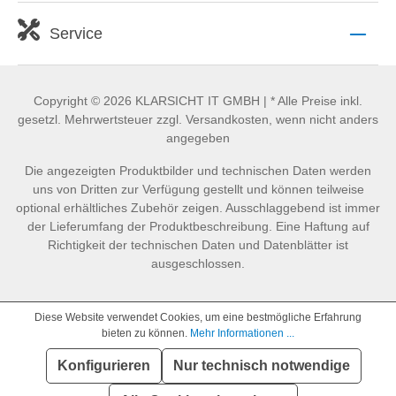
Service
Copyright © 2026 KLARSICHT IT GMBH | * Alle Preise inkl.
gesetzl. Mehrwertsteuer zzgl. Versandkosten, wenn nicht anders
angegeben
Die angezeigten Produktbilder und technischen Daten werden
uns von Dritten zur Verfügung gestellt und können teilweise
optional erhältliches Zubehör zeigen. Ausschlaggebend ist immer
der Lieferumfang der Produktbeschreibung. Eine Haftung auf
Richtigkeit der technischen Daten und Datenblätter ist
ausgeschlossen.
Diese Website verwendet Cookies, um eine bestmögliche Erfahrung
bieten zu können.
Mehr Informationen ...
Konfigurieren
Nur technisch notwendige
SEHR GUT
(4.86 / 5)
aus
889
Bewertungen bei: idealo.de, geizhals.de, google.com, shopvote.de ⓘ