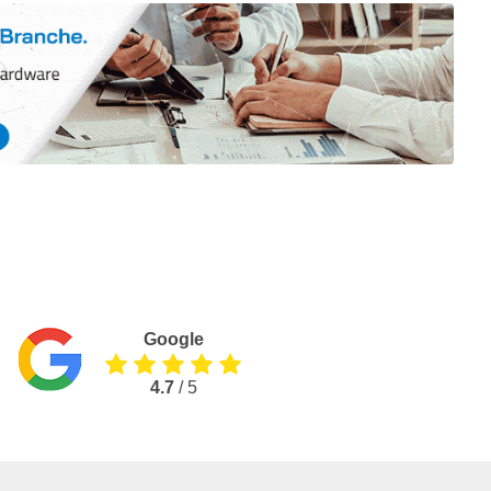
Google
4.7
/ 5