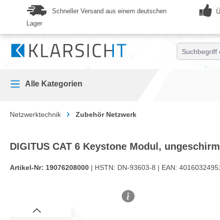
springen
Zur Hauptnavigation springen
Schneller Versand aus einem deutschen
Ü
Lager
Alle Kategorien
Netzwerktechnik
Zubehör Netzwerk
DIGITUS CAT 6 Keystone Modul, ungeschirmt 
Artikel-Nr:
19076208000
| HSTN:
DN-93603-8 |
EAN:
4016032495
Bildergalerie überspringen