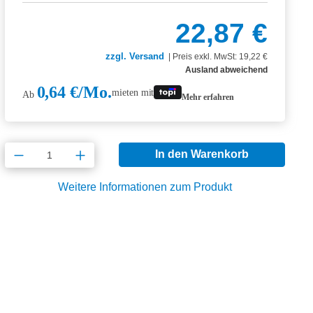
22,87 €
zzgl. Versand
|
Preis exkl. MwSt: 19,22 €
Ausland abweichend
0,64 €/Mo.
mieten mit
Ab
Mehr erfahren
Produkt Anzahl: Gib den gewünschten Wert
In den Warenkorb
Weitere Informationen zum Produkt