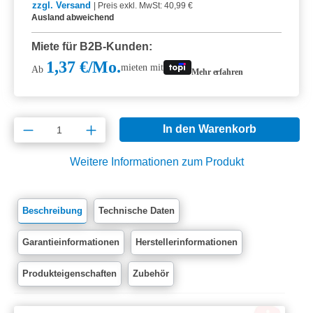
zzgl. Versand
|
Preis exkl. MwSt: 40,99 €
Ausland abweichend
Miete für B2B-Kunden:
1,37 €/Mo.
mieten mit
Ab
Mehr erfahren
Produkt Anzahl: Gib den gewünschten Wert e
In den Warenkorb
Weitere Informationen zum Produkt
Beschreibung
Technische Daten
Garantieinformationen
Herstellerinformationen
Produkteigenschaften
Zubehör