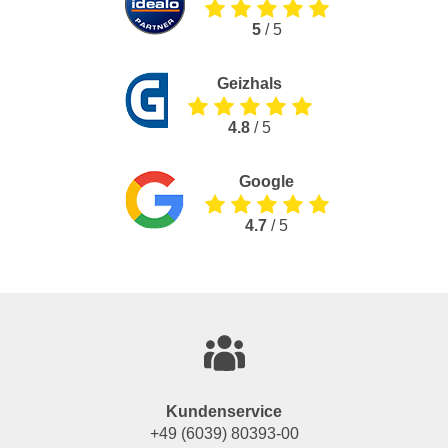
5
/ 5
Geizhals
4.8
/ 5
Google
4.7
/ 5
Kundenservice
+49 (6039) 80393-00