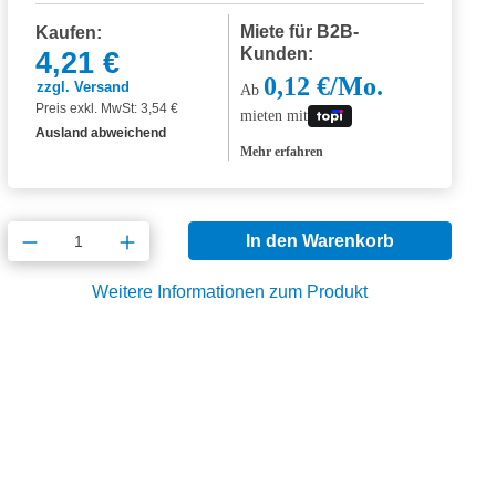
Miete für B2B-
Kaufen:
Kunden:
4,21 €
0,12 €/Mo.
zzgl. Versand
Ab
Preis exkl. MwSt: 3,54 €
mieten mit
Ausland abweichend
Mehr erfahren
Produkt Anzahl: Gib den gewünschten Wert
In den Warenkorb
Weitere Informationen zum Produkt