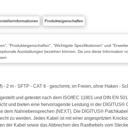
rstellerinformationen
Produkteigenschaften
n", "Produkteigenschaften", "Wichtigste Spezifikationen" und "Erweite
 optionale Ausstattungen beziehen können. Da uns diese Information von
ssen
) - 2 m - SFTP - CAT 6 - geschirmt, im Freien, ohne Haken - S
estellt und getestet nach dem ISO/IEC 11801 und DIN EN 5017
pricht und bieten eine hervorragende Leistung in der DIGITUS®
weise dem Nahnebensprechen (NEXT). Die DIGITUS® Patchkabel w
t zu werden. Jedes Kabel ist mit einer angespritzten Knicksc
haken der Kabel sowie das Abbrechen des Rasthebels vom Steck