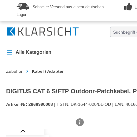
springen
Zur Hauptnavigation springen
Schneller Versand aus einem deutschen
Ü
Lager
Alle Kategorien
Zubehör
Kabel / Adapter
DIGITUS CAT 6 S/FTP Outdoor-Patchkabel, 
Artikel-Nr:
2866990008
| HSTN:
DK-1644-020/BL-OD |
EAN:
4016
Bildergalerie überspringen