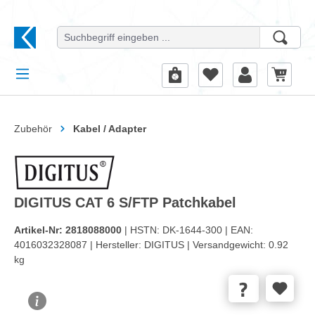
alt springen
Zubehör
Kabel / Adapter
DIGITUS CAT 6 S/FTP Patchkabel
Artikel-Nr:
2818088000
| HSTN:
DK-1644-300 |
EAN:
4016032328087 |
Hersteller:
DIGITUS |
Versandgewicht:
0.92
kg