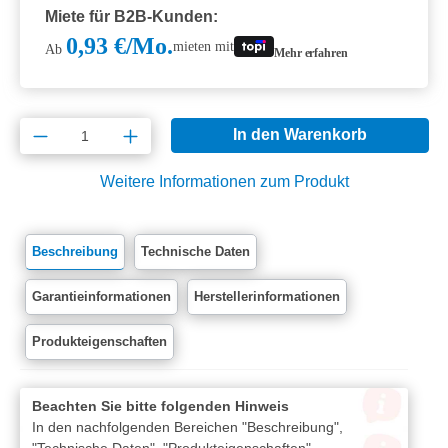
Miete für B2B-Kunden:
0,93 €/Mo.
mieten mit
Ab
Mehr erfahren
Produkt Anzahl: Gib den gewünschten Wert e
In den Warenkorb
Weitere Informationen zum Produkt
Beschreibung
Technische Daten
Garantieinformationen
Herstellerinformationen
Produkteigenschaften
Beachten Sie bitte folgenden Hinweis
In den nachfolgenden Bereichen "Beschreibung",
"Technische Daten", "Produkteigenschaften",