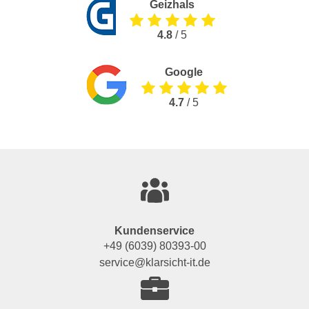
Geizhals
4.8
/ 5
Google
4.7
/ 5
Kundenservice
+49 (6039) 80393-00
service@klarsicht-it.de