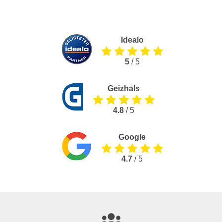
Idealo
5
/ 5
Geizhals
4.8
/ 5
Google
4.7
/ 5