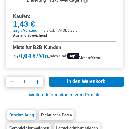
Lieferung in 1-3 Werktagen
Kaufen:
1,43 €
zzgl. Versand
|
Preis exkl. MwSt: 1,20 €
Ausland abweichend
Miete für B2B-Kunden:
0,04 €/Mo.
mieten mit
Ab
Mehr erfahren
Produkt Anzahl: Gib den gewünschten Wert e
In den Warenkorb
Weitere Informationen zum Produkt
Beschreibung
Technische Daten
Garantieinformationen
Herstellerinformationen