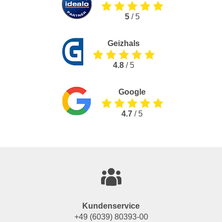
5
/ 5
Geizhals
4.8
/ 5
Google
4.7
/ 5
Kundenservice
+49 (6039) 80393-00