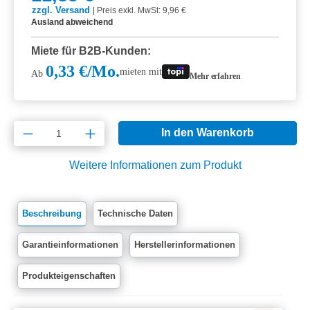
zzgl. Versand
|
Preis exkl. MwSt: 9,96 €
Ausland abweichend
Miete für B2B-Kunden:
0,33 €/Mo.
mieten mit
Ab
Mehr erfahren
Produkt Anzahl: Gib den gewünschten Wert e
In den Warenkorb
Weitere Informationen zum Produkt
Beschreibung
Technische Daten
Garantieinformationen
Herstellerinformationen
Produkteigenschaften