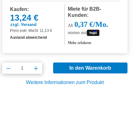
Miete für B2B-
Kaufen:
Kunden:
13,24 €
0,37 €/Mo.
zzgl. Versand
Ab
Preis exkl. MwSt: 11,13 €
mieten mit
Ausland abweichend
Mehr erfahren
Produkt Anzahl: Gib den gewünschten Wert
In den Warenkorb
Weitere Informationen zum Produkt