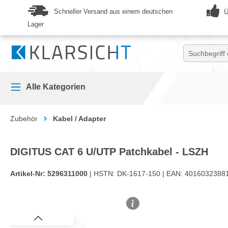
springen
Zur Hauptnavigation springen
Schneller Versand aus einem deutschen
Ü
Lager
Alle Kategorien
Zubehör
Kabel / Adapter
DIGITUS CAT 6 U/UTP Patchkabel - LSZH
Artikel-Nr:
5296311000
| HSTN:
DK-1617-150 |
EAN:
4016032388
Bildergalerie überspringen