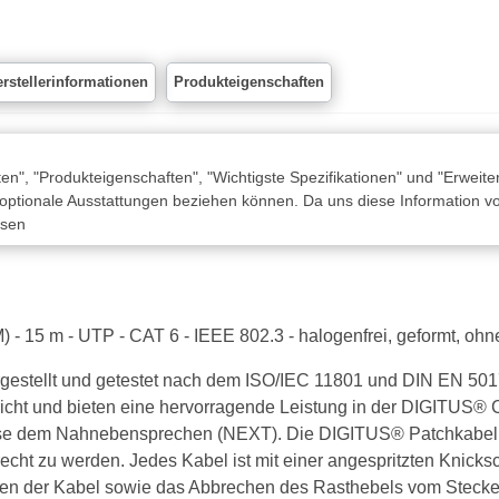
rstellerinformationen
Produkteigenschaften
n", "Produkteigenschaften", "Wichtigste Spezifikationen" und "Erweite
 optionale Ausstattungen beziehen können. Da uns diese Information von
ssen
) - 15 m - UTP - CAT 6 - IEEE 802.3 - halogenfrei, geformt, oh
estellt und getestet nach dem ISO/IEC 11801 und DIN EN 5017
pricht und bieten eine hervorragende Leistung in der DIGITUS®
weise dem Nahnebensprechen (NEXT). Die DIGITUS® Patchkabel w
t zu werden. Jedes Kabel ist mit einer angespritzten Knicksc
ken der Kabel sowie das Abbrechen des Rasthebels vom Stecker v