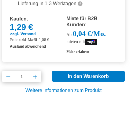
Lieferung in 1-3 Werktagen
Miete für B2B-
Kaufen:
Kunden:
1,29 €
0,04 €/Mo.
zzgl. Versand
Ab
Preis exkl. MwSt: 1,08 €
mieten mit
Ausland abweichend
Mehr erfahren
Produkt Anzahl: Gib den gewünschten Wert
In den Warenkorb
Weitere Informationen zum Produkt