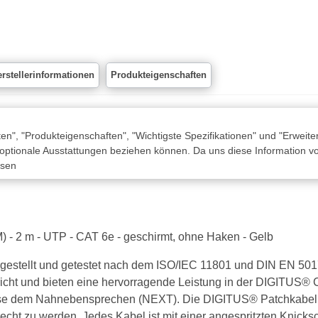
rstellerinformationen
Produkteigenschaften
n", "Produkteigenschaften", "Wichtigste Spezifikationen" und "Erweite
 optionale Ausstattungen beziehen können. Da uns diese Information von
ssen
) - 2 m - UTP - CAT 6e - geschirmt, ohne Haken - Gelb
estellt und getestet nach dem ISO/IEC 11801 und DIN EN 5017
pricht und bieten eine hervorragende Leistung in der DIGITUS®
weise dem Nahnebensprechen (NEXT). Die DIGITUS® Patchkabel w
t zu werden. Jedes Kabel ist mit einer angespritzten Knicksc