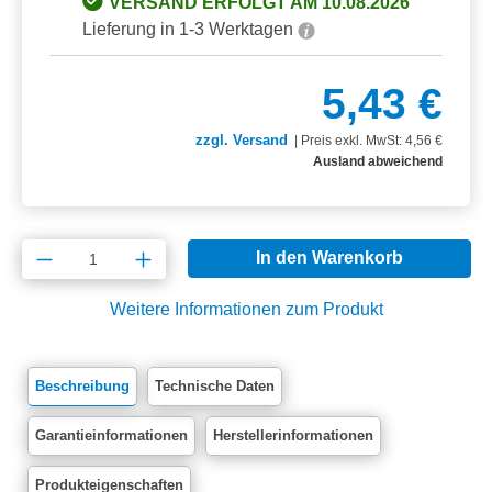
VERSAND ERFOLGT AM 10.08.2026
Lieferung in 1-3 Werktagen
5,43 €
zzgl. Versand
|
Preis exkl. MwSt: 4,56 €
Ausland abweichend
Produkt Anzahl: Gib den gewünschten Wert e
In den Warenkorb
Weitere Informationen zum Produkt
Beschreibung
Technische Daten
Garantieinformationen
Herstellerinformationen
Produkteigenschaften