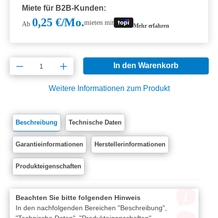
Miete für B2B-Kunden:
0,25 €/Mo.
mieten mit
Ab
Mehr erfahren
Produkt Anzahl: Gib den gewünschten Wert e
In den Warenkorb
Weitere Informationen zum Produkt
Beschreibung
Technische Daten
Garantieinformationen
Herstellerinformationen
Produkteigenschaften
Beachten Sie bitte folgenden Hinweis
In den nachfolgenden Bereichen "Beschreibung",
"Technische Daten", "Produkteigenschaften",