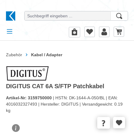
alt springen
Zubehör
Kabel / Adapter
DIGITUS CAT 6A S/FTP Patchkabel
Artikel-Nr:
3159750000
| HSTN:
DK-1644-A-050/BL |
EAN:
4016032327493 |
Hersteller:
DIGITUS |
Versandgewicht:
0.19
kg