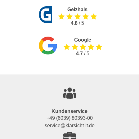
Geizhals
4.8
/ 5
Google
4.7
/ 5
Kundenservice
+49 (6039) 80393-00
service@klarsicht-it.de