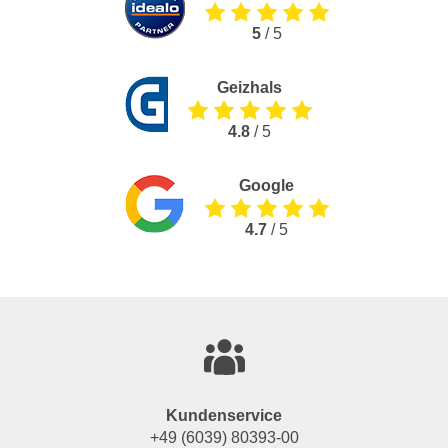
5
/ 5
Geizhals
4.8
/ 5
Google
4.7
/ 5
Kundenservice
+49 (6039) 80393-00