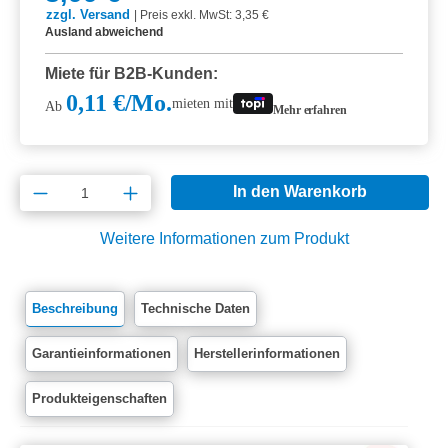
zzgl. Versand
|
Preis exkl. MwSt: 3,35 €
Ausland abweichend
Miete für B2B-Kunden:
0,11 €/Mo.
mieten mit
Ab
Mehr erfahren
Produkt Anzahl: Gib den gewünschten Wert e
In den Warenkorb
Weitere Informationen zum Produkt
Beschreibung
Technische Daten
Garantieinformationen
Herstellerinformationen
Produkteigenschaften