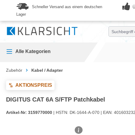
springen
Zur Hauptnavigation springen
Schneller Versand aus einem deutschen
Ü
Lager
Alle Kategorien
Zubehör
Kabel / Adapter
AKTIONSPREIS
DIGITUS CAT 6A S/FTP Patchkabel
Artikel-Nr:
3159770000
| HSTN:
DK-1644-A-070 |
EAN:
401603232