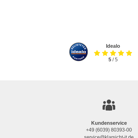
Idealo
5
/ 5
Kundenservice
+49 (6039) 80393-00
service@klarsicht-it.de