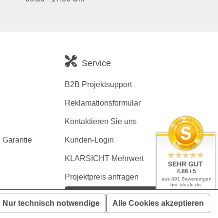
Service
B2B Projektsupport
Reklamationsformular
Kontaktieren Sie uns
 Garantie
Kunden-Login
KLARSICHT Mehrwert
SEHR GUT
4.86 / 5
Projektpreis anfragen
aus 891 Bewertungen
bei: idealo.de,
geizhals.de,
Kaufvertrag widerrufen
google.com,
Nur technisch notwendige
Alle Cookies akzeptieren
shopvote.de