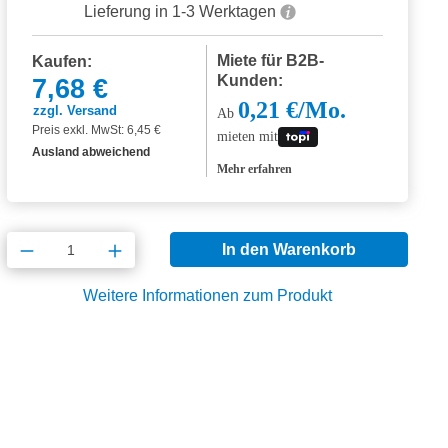
Lieferung in 1-3 Werktagen
Miete für B2B-
Kaufen:
Kunden:
7,68 €
0,21 €/Mo.
zzgl. Versand
Ab
Preis exkl. MwSt: 6,45 €
mieten mit
Ausland abweichend
Mehr erfahren
Produkt Anzahl: Gib den gewünschten Wert
In den Warenkorb
Weitere Informationen zum Produkt