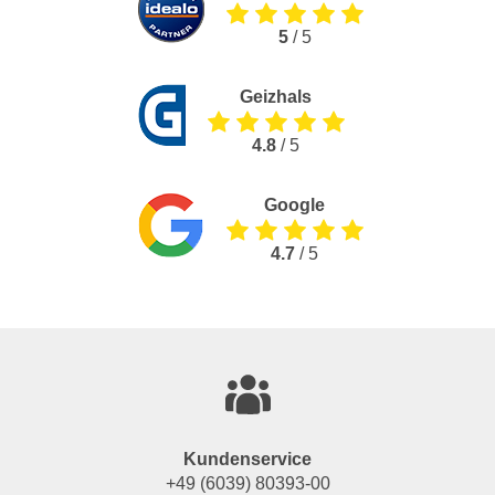
5
/ 5
Geizhals
4.8
/ 5
Google
4.7
/ 5
Kundenservice
+49 (6039) 80393-00