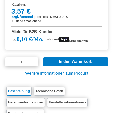
Kaufen:
3,57 €
zzgl. Versand
|
Preis exkl. MwSt: 3,00 €
Ausland abweichend
Miete für B2B-Kunden:
0,10 €/Mo.
mieten mit
Ab
Mehr erfahren
Produkt Anzahl: Gib den gewünschten Wert e
In den Warenkorb
Weitere Informationen zum Produkt
Beschreibung
Technische Daten
Garantieinformationen
Herstellerinformationen