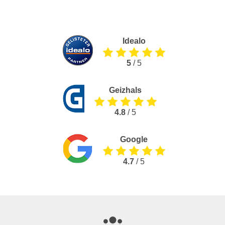
Idealo
5
/ 5
Geizhals
4.8
/ 5
Google
4.7
/ 5