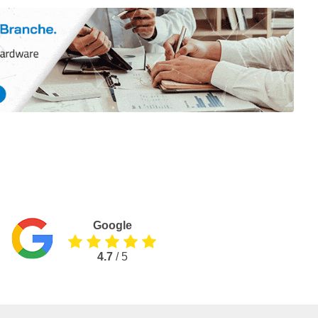
Google
4.7
/ 5