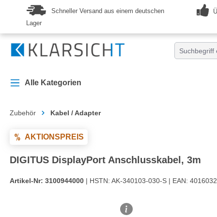
springen
Zur Hauptnavigation springen
Schneller Versand aus einem deutschen
Ü
Lager
Alle Kategorien
Zubehör
Kabel / Adapter
AKTIONSPREIS
DIGITUS DisplayPort Anschlusskabel, 3m
Artikel-Nr:
3100944000
| HSTN:
AK-340103-030-S |
EAN:
4016032