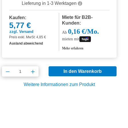
Lieferung in 1-3 Werktagen
Miete für B2B-
Kaufen:
Kunden:
5,77 €
0,16 €/Mo.
zzgl. Versand
Ab
Preis exkl. MwSt: 4,85 €
mieten mit
Ausland abweichend
Mehr erfahren
Produkt Anzahl: Gib den gewünschten Wert
In den Warenkorb
Weitere Informationen zum Produkt