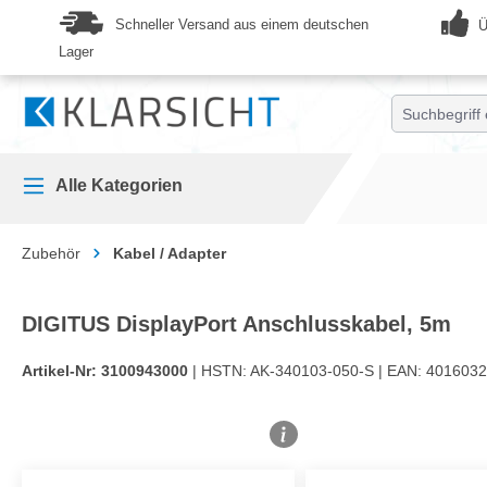
springen
Zur Hauptnavigation springen
Schneller Versand aus einem deutschen
Ü
Lager
Alle Kategorien
Zubehör
Kabel / Adapter
DIGITUS DisplayPort Anschlusskabel, 5m
Artikel-Nr:
3100943000
| HSTN:
AK-340103-050-S |
EAN:
4016032
Bildergalerie überspringen