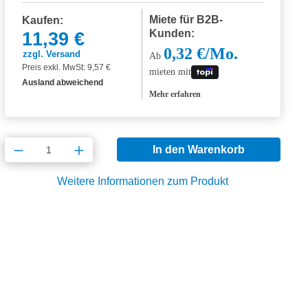
Miete für B2B-
Kaufen:
Kunden:
11,39 €
0,32 €/Mo.
zzgl. Versand
Ab
Preis exkl. MwSt: 9,57 €
mieten mit
Ausland abweichend
Mehr erfahren
Produkt Anzahl: Gib den gewünschten Wert
In den Warenkorb
Weitere Informationen zum Produkt