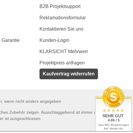
B2B Projektsupport
Reklamationsformular
Kontaktieren Sie uns
 Garantie
Kunden-Login
KLARSICHT Mehrwert
Projektpreis anfragen
Kaufvertrag widerrufen
en, wenn nicht anders angegeben
tliches Zubehör zeigen. Ausschlaggebend ist immer der Lieferumfang
SEHR GUT
er ist ausgeschlossen.
4.86 / 5
aus 891 Bewertungen
bei: idealo.de,
geizhals.de,