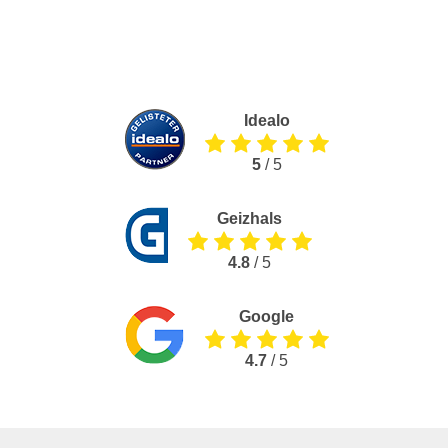
Idealo
5
/ 5
Geizhals
4.8
/ 5
Google
4.7
/ 5