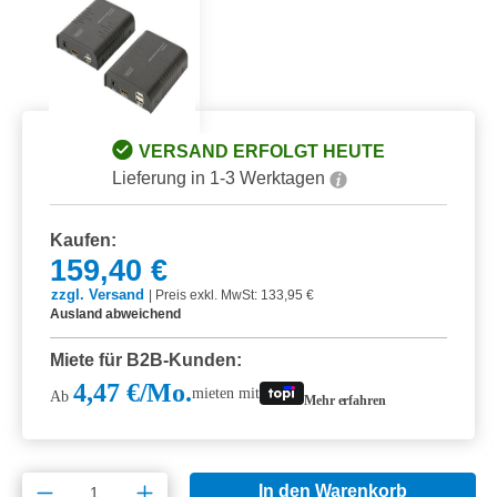
VERSAND ERFOLGT HEUTE
Lieferung in 1-3 Werktagen
Kaufen:
159,40 €
zzgl. Versand
|
Preis exkl. MwSt: 133,95 €
Ausland abweichend
Miete für B2B-Kunden:
4,47 €/Mo.
mieten mit
Ab
Mehr erfahren
Produkt Anzahl: Gib den gewünschten Wert e
In den Warenkorb