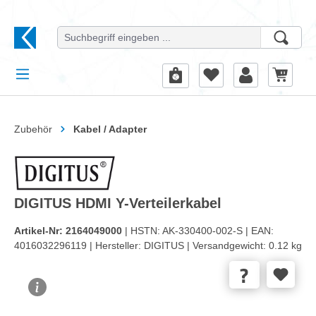
alt springen
Zubehör
Kabel / Adapter
DIGITUS HDMI Y-Verteilerkabel
Artikel-Nr:
2164049000
| HSTN:
AK-330400-002-S |
EAN:
4016032296119 |
Hersteller:
DIGITUS |
Versandgewicht:
0.12 kg
Bildergalerie überspringen