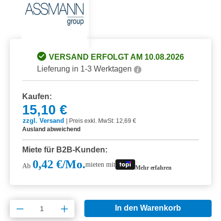
VERSAND ERFOLGT AM 10.08.2026
Lieferung in 1-3 Werktagen
Kaufen:
15,10 €
zzgl. Versand
|
Preis exkl. MwSt: 12,69 €
Ausland abweichend
Miete für B2B-Kunden:
0,42 €/Mo.
mieten mit
Ab
Mehr erfahren
Produkt Anzahl: Gib den gewünschten Wert e
In den Warenkorb