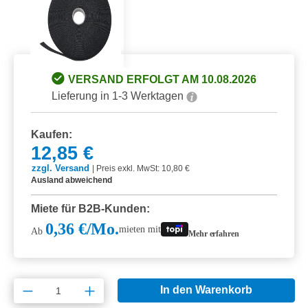
VERSAND ERFOLGT AM 10.08.2026
Lieferung in 1-3 Werktagen
Kaufen:
12,85 €
zzgl. Versand
|
Preis exkl. MwSt: 10,80 €
Ausland abweichend
Miete für B2B-Kunden:
0,36 €/Mo.
mieten mit
Ab
Mehr erfahren
Produkt Anzahl: Gib den gewünschten Wert e
In den Warenkorb