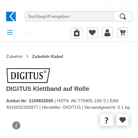
alt springen
Zubehör
Zubehör Kabel
DIGITUS Klettband auf Rolle
Artikel-Nr:
3159832000
| HSTN:
AK-770905-100-S |
EAN:
4016032326977 |
Hersteller:
DIGITUS |
Versandgewicht:
0.1 kg
Bildergalerie überspringen