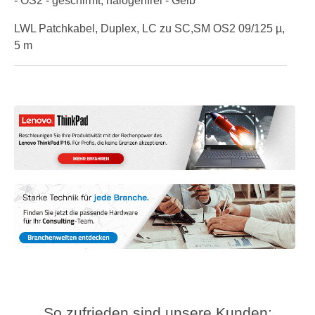
- OS2 - geschirmt, halogenfrei - Gelb
LWL Patchkabel, Duplex, LC zu SC,SM OS2 09/125 µ,
5 m
So zufrieden sind unsere Kunden: