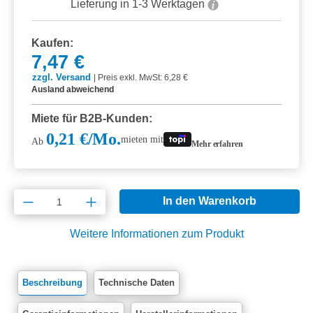
Lieferung in 1-3 Werktagen
Kaufen:
7,47 €
zzgl. Versand
|
Preis exkl. MwSt: 6,28 €
Ausland abweichend
Miete für B2B-Kunden:
0,21 €/Mo.
mieten mit
Ab
Mehr erfahren
Produkt Anzahl: Gib den gewünschten Wert e
In den Warenkorb
Weitere Informationen zum Produkt
Beschreibung
Technische Daten