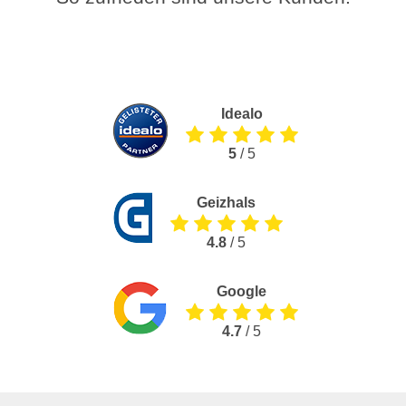
Idealo
5
/ 5
Geizhals
4.8
/ 5
Google
4.7
/ 5