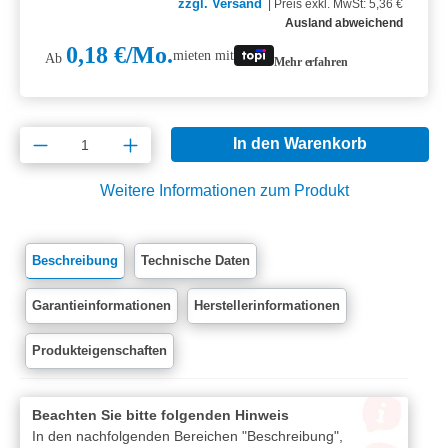
zzgl. Versand
|
Preis exkl. MwSt: 5,36 €
Ausland abweichend
0,18 €/Mo.
mieten mit
Ab
Mehr erfahren
Produkt Anzahl: Gib den gewünschten Wert e
In den Warenkorb
Weitere Informationen zum Produkt
Beschreibung
Technische Daten
Garantieinformationen
Herstellerinformationen
Produkteigenschaften
Beachten Sie bitte folgenden Hinweis
In den nachfolgenden Bereichen "Beschreibung",