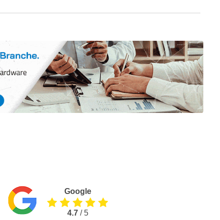
Google
4.7
/ 5