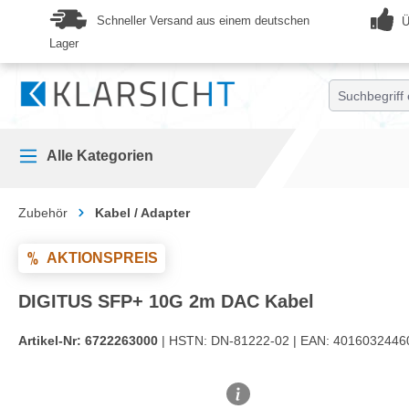
springen
Zur Hauptnavigation springen
Schneller Versand aus einem deutschen
Ü
Lager
Alle Kategorien
Zubehör
Kabel / Adapter
AKTIONSPREIS
DIGITUS SFP+ 10G 2m DAC Kabel
Artikel-Nr:
6722263000
| HSTN:
DN-81222-02 |
EAN:
4016032446