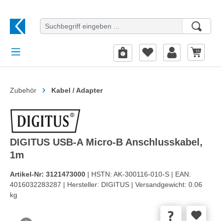
alt springen
Zubehör
Kabel / Adapter
DIGITUS USB-A Micro-B Anschlusskabel,
1m
Artikel-Nr:
3121473000
| HSTN:
AK-300116-010-S |
EAN:
4016032283287 |
Hersteller:
DIGITUS |
Versandgewicht:
0.06
kg