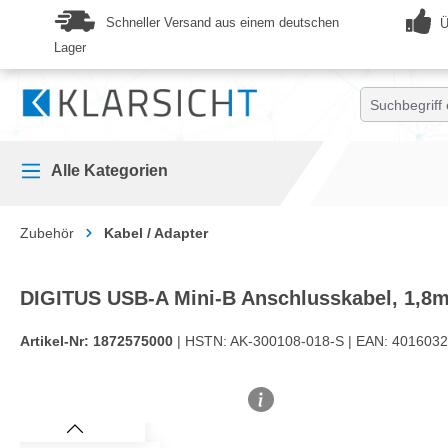
springen
Zur Hauptnavigation springen
Schneller Versand aus einem deutschen
Ü
Lager
Alle Kategorien
Zubehör
Kabel / Adapter
DIGITUS USB-A Mini-B Anschlusskabel, 1,8
Artikel-Nr:
1872575000
| HSTN:
AK-300108-018-S |
EAN:
4016032
Bildergalerie überspringen