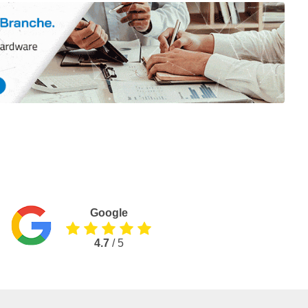
Google
4.7
/ 5