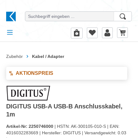
alt springen
Zubehör
Kabel / Adapter
AKTIONSPREIS
DIGITUS USB-A USB-B Anschlusskabel,
1m
Artikel-Nr:
2250746000
| HSTN:
AK-300105-010-S |
EAN:
4016032283669 |
Hersteller:
DIGITUS |
Versandgewicht:
0.03