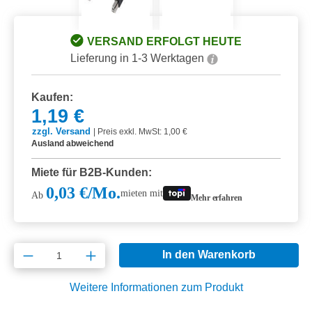
VERSAND ERFOLGT HEUTE
Lieferung in 1-3 Werktagen
Kaufen:
1,19 €
zzgl. Versand
|
Preis exkl. MwSt: 1,00 €
Ausland abweichend
Miete für B2B-Kunden:
0,03 €/Mo.
mieten mit
Ab
Mehr erfahren
Produkt Anzahl: Gib den gewünschten Wert e
In den Warenkorb
Weitere Informationen zum Produkt