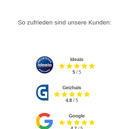
So zufrieden sind unsere Kunden:
Idealo
5
/ 5
Geizhals
4.8
/ 5
Google
4.7
/ 5