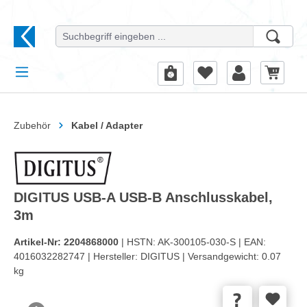
alt springen
Zubehör
Kabel / Adapter
DIGITUS USB-A USB-B Anschlusskabel,
3m
Artikel-Nr:
2204868000
| HSTN:
AK-300105-030-S |
EAN:
4016032282747 |
Hersteller:
DIGITUS |
Versandgewicht:
0.07
kg