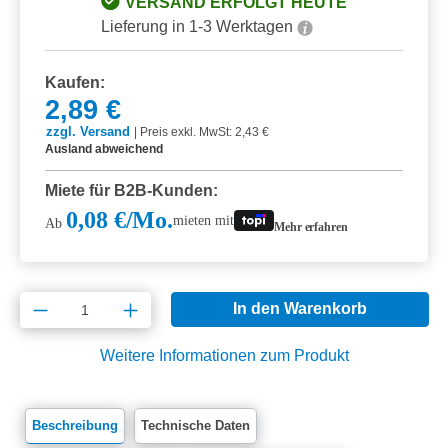
VERSAND ERFOLGT HEUTE
Lieferung in 1-3 Werktagen
Kaufen:
2,89 €
zzgl. Versand
|
Preis exkl. MwSt: 2,43 €
Ausland abweichend
Miete für B2B-Kunden:
0,08 €/Mo.
mieten mit
Ab
Mehr erfahren
Produkt Anzahl: Gib den gewünschten Wert e
In den Warenkorb
Weitere Informationen zum Produkt
Beschreibung
Technische Daten