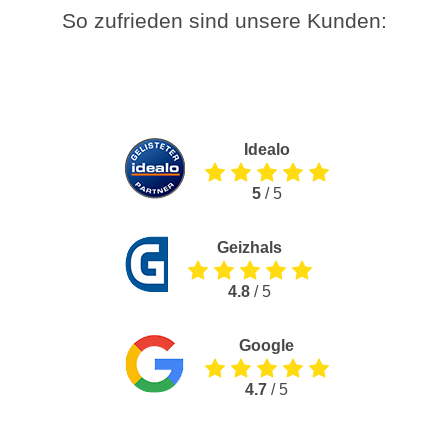
So zufrieden sind unsere Kunden:
Idealo
5
/ 5
Geizhals
4.8
/ 5
Google
4.7
/ 5