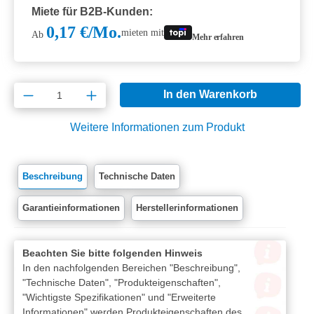
Miete für B2B-Kunden:
0,17 €/Mo.
mieten mit
Ab
Mehr erfahren
Produkt Anzahl: Gib den gewünschten Wert e
In den Warenkorb
Weitere Informationen zum Produkt
Beschreibung
Technische Daten
Garantieinformationen
Herstellerinformationen
Beachten Sie bitte folgenden Hinweis
In den nachfolgenden Bereichen "Beschreibung",
"Technische Daten", "Produkteigenschaften",
"Wichtigste Spezifikationen" und "Erweiterte
Informationen" werden Produkteigenschaften des