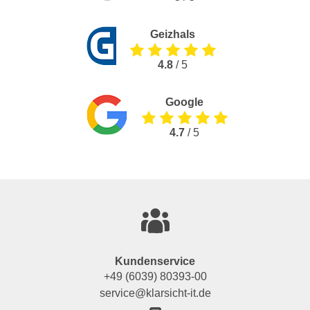
Geizhals
4.8
/ 5
Google
4.7
/ 5
Kundenservice
+49 (6039) 80393-00
service@klarsicht-it.de