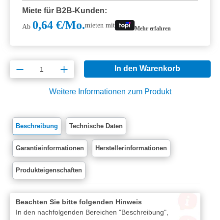
Miete für B2B-Kunden:
0,64 €/Mo.
mieten mit
Ab
Mehr erfahren
Produkt Anzahl: Gib den gewünschten Wert e
In den Warenkorb
Weitere Informationen zum Produkt
Beschreibung
Technische Daten
Garantieinformationen
Herstellerinformationen
Produkteigenschaften
Beachten Sie bitte folgenden Hinweis
In den nachfolgenden Bereichen "Beschreibung",