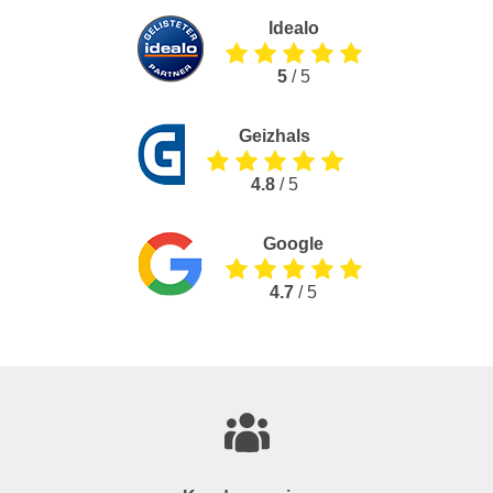
Idealo
5
/ 5
Geizhals
4.8
/ 5
Google
4.7
/ 5